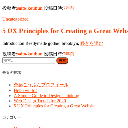
投稿者:
saito-koubun
投稿日時:
7年
前
Uncategorized
5 UX Principles for Creating a Great Webs
Introduction Readymade godard brooklyn,
続きを読む
投稿者:
saito-koubun
投稿日時:
7年
前
検
索:
最近の投稿
斉藤こうぶんプロフィール
Hello world!
A Simple Guide to Design Thinking
Web Design Trends for 2020
5 UX Principles for Creating a Great Website
カテゴリー